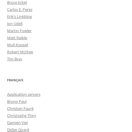
Bruce Eckel
Carlos E. Perez
Erik’s Linkblog
Jon Udell
Martin Fowler
Matt Raible
Muli Koppel
Robert McIlree
Tim Bray
FRANÇAIS
Application servers
Bruno Paul
Christian Fauré
Christophe Thiry
Damien Viel
Didier Girard