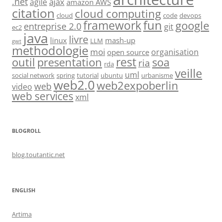
.net
ajax
agile
amazon AWS
citation
cloud computing
cloud
code
devops
fun
framework
google
entreprise 2.0
git
ec2
java
livre
linux
mash-up
LLM
gwt
methodologie
moi
organisation
open source
rest
soa
outil
presentation
ria
rda
veille
uml
social network
spring
tutorial
ubuntu
urbanisme
web2.0
web2expoberlin
web
video
web services
xml
BLOGROLL
blog.toutantic.net
ENGLISH
Artima