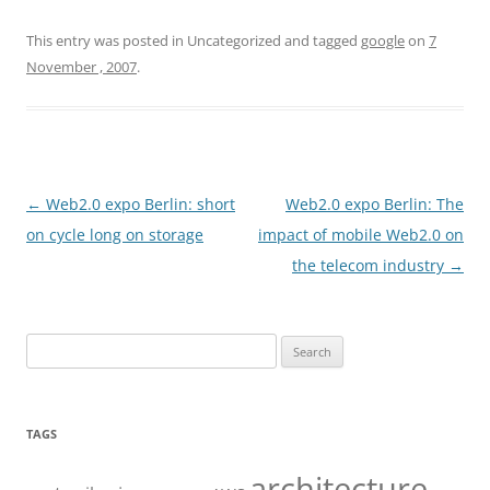
This entry was posted in Uncategorized and tagged
google
on
7
November , 2007
.
Post
←
Web2.0 expo Berlin: short
Web2.0 expo Berlin: The
navigation
on cycle long on storage
impact of mobile Web2.0 on
the telecom industry
→
Search
for:
TAGS
architecture