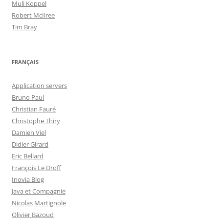
Muli Koppel
Robert McIlree
Tim Bray
FRANÇAIS
Application servers
Bruno Paul
Christian Fauré
Christophe Thiry
Damien Viel
Didier Girard
Eric Bellard
François Le Droff
Inovia Blog
Java et Compagnie
Nicolas Martignole
Olivier Bazoud