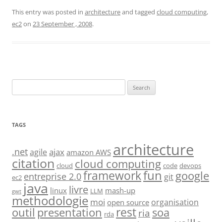
This entry was posted in
architecture
and tagged
cloud computing
,
ec2
on
23 September , 2008
.
Search
for:
TAGS
architecture
.net
ajax
agile
amazon AWS
citation
cloud computing
cloud
code
devops
fun
framework
google
entreprise 2.0
git
ec2
java
livre
linux
mash-up
LLM
gwt
methodologie
moi
organisation
open source
rest
soa
outil
presentation
ria
rda