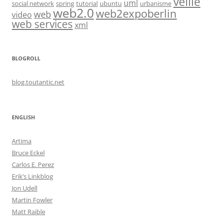
veille
uml
social network
spring
tutorial
ubuntu
urbanisme
web2.0
web2expoberlin
web
video
web services
xml
BLOGROLL
blog.toutantic.net
ENGLISH
Artima
Bruce Eckel
Carlos E. Perez
Erik’s Linkblog
Jon Udell
Martin Fowler
Matt Raible