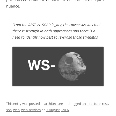
nuancé.
From the REST vs. SOAP legacy, the consensus was that
there is strength in both approaches and there is a
need to identify how best to leverage those strengths
This entry was posted in
architecture
and tagged
architecture
,
rest
,
soa
,
web
,
web services
on
7 August , 2007
.