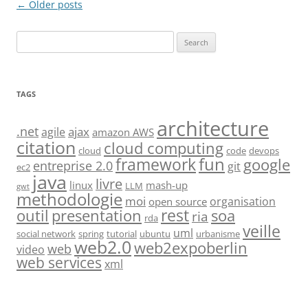
Post
←
Older posts
navigation
Search
for:
TAGS
architecture
.net
ajax
agile
amazon AWS
citation
cloud computing
cloud
code
devops
fun
framework
google
entreprise 2.0
git
ec2
java
livre
linux
mash-up
LLM
gwt
methodologie
moi
organisation
open source
rest
soa
outil
presentation
ria
rda
veille
uml
social network
spring
tutorial
ubuntu
urbanisme
web2.0
web2expoberlin
web
video
web services
xml