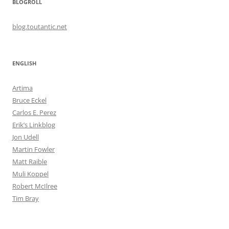
BLOGROLL
blog.toutantic.net
ENGLISH
Artima
Bruce Eckel
Carlos E. Perez
Erik’s Linkblog
Jon Udell
Martin Fowler
Matt Raible
Muli Koppel
Robert McIlree
Tim Bray