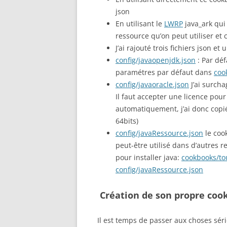
json
En utilisant le
LWRP
java_ark qui 
ressource qu’on peut utiliser et
J’ai rajouté trois fichiers json et 
config/javaopenjdk.json
: Par déf
paramétres par défaut dans
coo
config/javaoracle.json
J’ai surcha
Il faut accepter une licence pour
automatiquement, j’ai donc copié 
64bits)
config/javaRessource.json
le coo
peut-être utilisé dans d’autres re
pour installer java:
cookbooks/tou
config/javaRessource.json
Création de son propre coo
Il est temps de passer aux choses séri