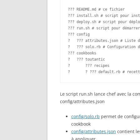
??? README.md # ce fichier

??? install.sh # script pour inst
??? deploy.sh # script pour déplo
??? run.sh # script pour démarrer
??? config

?   ??? attributes.json # Liste d
?   ??? solo.rb # Configuration d
??? cookbooks

?   ??? toutantic

?       ??? recipes

?       ? ??? default.rb # recett
Le script run.sh lance chef avec la co
config/attributes.json
config/solo.rb
permet de configure
cookbook
config/attributes.json
contient les
à appliquer.