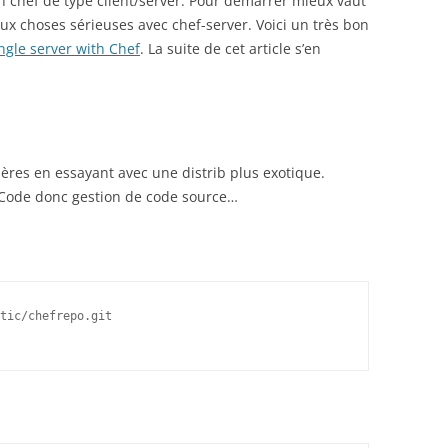
on chef de type client/server. Pour démarrer mieux vaut
aux choses sérieuses avec chef-server. Voici un très bon
ngle server with Chef
. La suite de cet article s’en
lères en essayant avec une distrib plus exotique.
As Code donc gestion de code source…
tic/chefrepo.git
