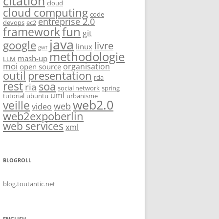
citation
cloud
cloud computing
code
entreprise 2.0
devops
ec2
fun
framework
git
java
google
livre
linux
gwt
methodologie
mash-up
LLM
moi
organisation
open source
outil
presentation
rda
rest
soa
ria
social network
spring
uml
tutorial
ubuntu
urbanisme
web2.0
veille
web
video
web2expoberlin
web services
xml
BLOGROLL
blog.toutantic.net
ENGLISH