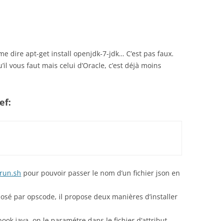
 me dire apt-get install openjdk-7-jdk… C’est pas faux.
’il vous faut mais celui d’Oracle, c’est déjà moins
ef:
run.sh
pour pouvoir passer le nom d’un fichier json en
posé par opscode, il propose deux manières d’installer
ook java, on le paramétre dans le fichier d’attribut