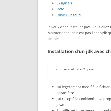
37signals
Octo
Olivier Bazoud
Je veux donc installer java, vous allez
Maintenant si ce n’est pas l’openjdk qu
simple.
Installation d’un jdk avec ch
git checkout step2_java
J’ai légérement modifié le fichier
paramétre.
J’ai recopié le cookbook java pro
java:
En utilisant directement ce cookb