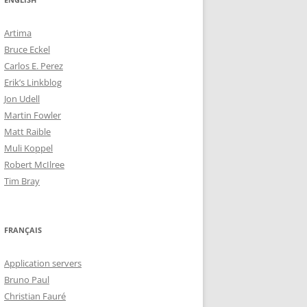
Artima
Bruce Eckel
Carlos E. Perez
Erik’s Linkblog
Jon Udell
Martin Fowler
Matt Raible
Muli Koppel
Robert McIlree
Tim Bray
FRANÇAIS
Application servers
Bruno Paul
Christian Fauré