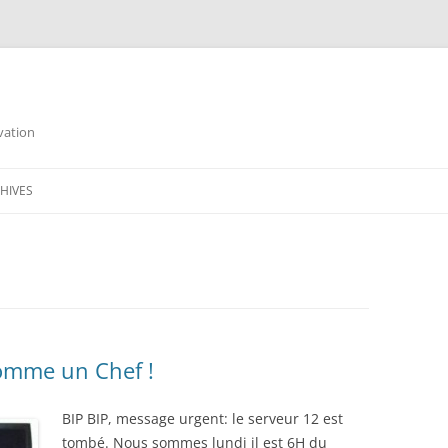
vation
Skip
to
HIVES
content
comme un Chef !
BIP BIP, message urgent: le serveur 12 est
tombé. Nous sommes lundi il est 6H du