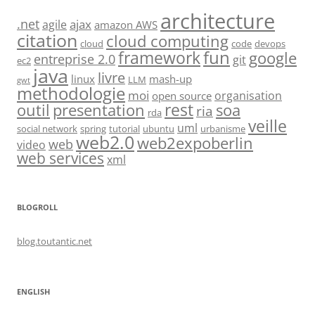
architecture
.net
ajax
agile
amazon AWS
citation
cloud computing
cloud
code
devops
fun
framework
google
entreprise 2.0
git
ec2
java
livre
linux
mash-up
LLM
gwt
methodologie
moi
organisation
open source
rest
soa
outil
presentation
ria
rda
veille
uml
social network
spring
tutorial
ubuntu
urbanisme
web2.0
web2expoberlin
web
video
web services
xml
BLOGROLL
blog.toutantic.net
ENGLISH