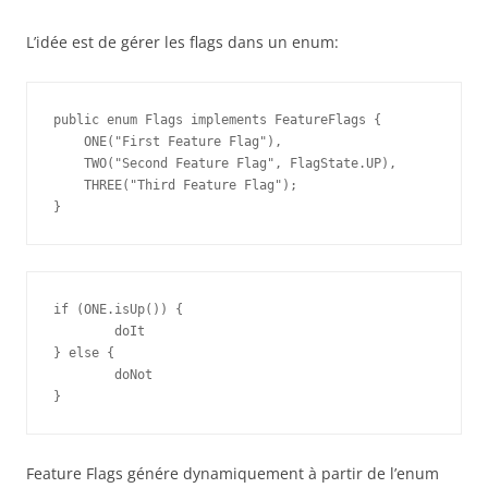
L’idée est de gérer les flags dans un enum:
public enum Flags implements FeatureFlags {

    ONE("First Feature Flag"),

    TWO("Second Feature Flag", FlagState.UP),

    THREE("Third Feature Flag");

}
if (ONE.isUp()) {

	doIt

} else {

	doNot

}
Feature Flags génére dynamiquement à partir de l’enum