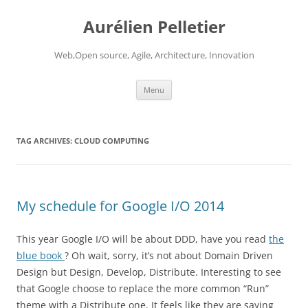
Aurélien Pelletier
Web,Open source, Agile, Architecture, Innovation
Skip
Menu
to
content
TAG ARCHIVES:
CLOUD COMPUTING
My schedule for Google I/O 2014
This year Google I/O will be about DDD, have you read
the
blue book
? Oh wait, sorry, it’s not about Domain Driven
Design but Design, Develop, Distribute. Interesting to see
that Google choose to replace the more common “Run”
theme with a Distribute one. It feels like they are saying