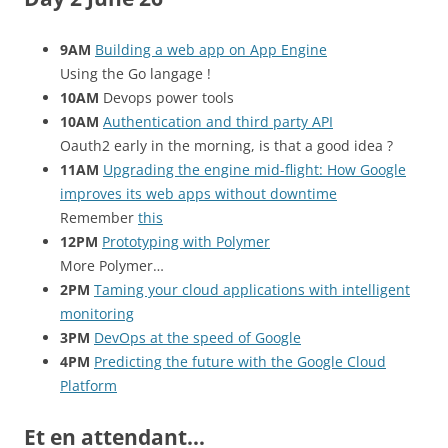
9AM
Building a web app on App Engine
Using the Go langage !
10AM
Devops power tools
10AM
Authentication and third party API
Oauth2 early in the morning, is that a good idea ?
11AM
Upgrading the engine mid-flight: How Google
improves its web apps without downtime
Remember
this
12PM
Prototyping with Polymer
More Polymer…
2PM
Taming your cloud applications with intelligent
monitoring
3PM
DevOps at the speed of Google
4PM
Predicting the future with the Google Cloud
Platform
Et en attendant…