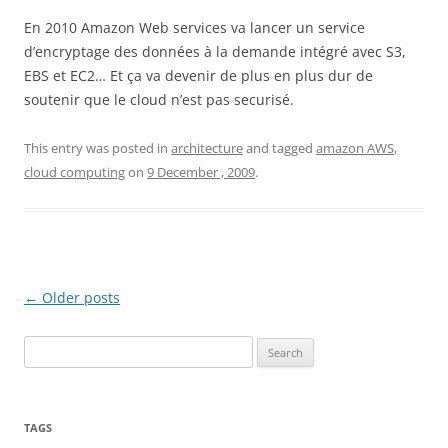
En 2010 Amazon Web services va lancer un service
d’encryptage des données à la demande intégré avec S3,
EBS et EC2… Et ça va devenir de plus en plus dur de
soutenir que le cloud n’est pas securisé.
This entry was posted in
architecture
and tagged
amazon AWS
,
cloud computing
on
9 December , 2009
.
Post
←
Older posts
navigation
Search
for:
TAGS