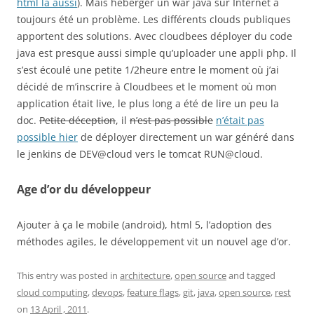
html là aussi
). Mais héberger un war java sur Internet a
toujours été un problème. Les différents clouds publiques
apportent des solutions. Avec cloudbees déployer du code
java est presque aussi simple qu’uploader une appli php. Il
s’est écoulé une petite 1/2heure entre le moment où j’ai
décidé de m’inscrire à Cloudbees et le moment où mon
application était live, le plus long a été de lire un peu la
doc.
Petite déception
, il
n’est pas possible
n’était pas
possible hier
de déployer directement un war généré dans
le jenkins de DEV@cloud vers le tomcat RUN@cloud.
Age d’or du développeur
Ajouter à ça le mobile (android), html 5, l’adoption des
méthodes agiles, le développement vit un nouvel age d’or.
This entry was posted in
architecture
,
open source
and tagged
cloud computing
,
devops
,
feature flags
,
git
,
java
,
open source
,
rest
on
13 April , 2011
.