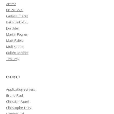
Artima
Bruce Eckel
Carlos E. Perez
Erik’s Linkblog
Jon Udell
Martin Fowler
Matt Raible
Muli Koppel
Robert McIlree
Tim Bray
FRANÇAIS
Application servers
Bruno Paul
Christian Fauré
Christophe Thiry
Damien Viel