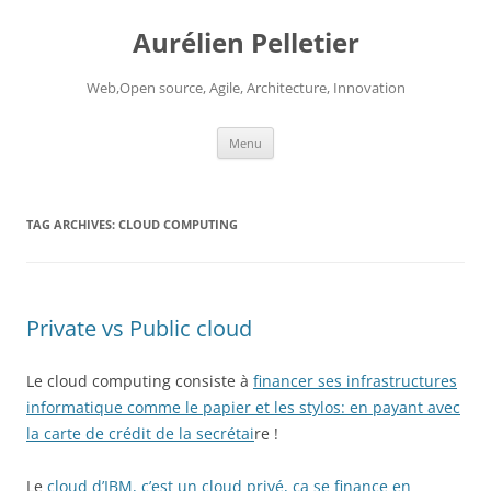
Aurélien Pelletier
Web,Open source, Agile, Architecture, Innovation
Skip
Menu
to
content
TAG ARCHIVES:
CLOUD COMPUTING
Private vs Public cloud
Le cloud computing consiste à
financer ses infrastructures
informatique comme le papier et les stylos: en payant avec
la carte de crédit de la secrétai
re !
Le
cloud d’IBM, c’est un cloud privé, ça se finance en