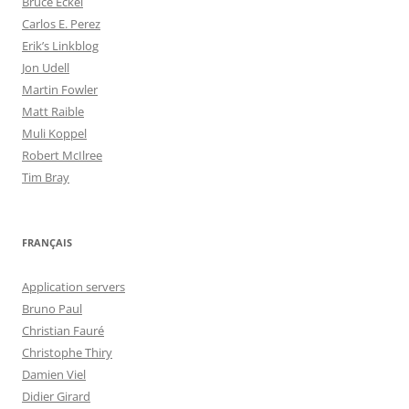
Bruce Eckel
Carlos E. Perez
Erik’s Linkblog
Jon Udell
Martin Fowler
Matt Raible
Muli Koppel
Robert McIlree
Tim Bray
FRANÇAIS
Application servers
Bruno Paul
Christian Fauré
Christophe Thiry
Damien Viel
Didier Girard