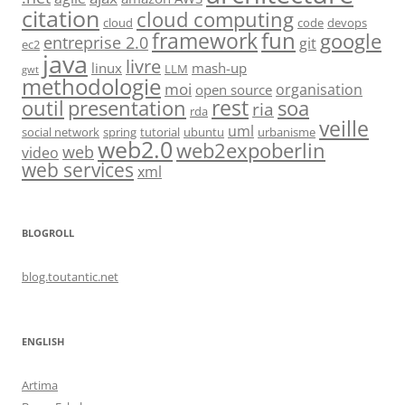
citation
cloud computing
cloud
code
devops
fun
framework
google
entreprise 2.0
git
ec2
java
livre
linux
mash-up
LLM
gwt
methodologie
moi
organisation
open source
rest
soa
outil
presentation
ria
rda
veille
uml
social network
spring
tutorial
ubuntu
urbanisme
web2.0
web2expoberlin
web
video
web services
xml
BLOGROLL
blog.toutantic.net
ENGLISH
Artima