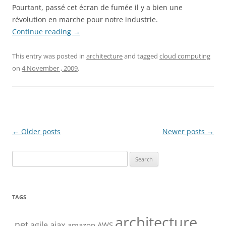
Pourtant, passé cet écran de fumée il y a bien une
révolution en marche pour notre industrie.
Continue reading
→
This entry was posted in
architecture
and tagged
cloud computing
on
4 November , 2009
.
Post
←
Older posts
Newer posts
→
navigation
Search
for:
TAGS
architecture
.net
ajax
agile
amazon AWS