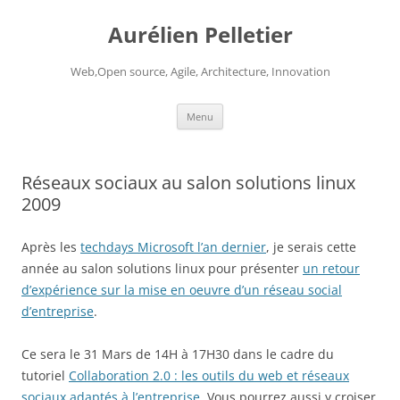
Aurélien Pelletier
Web,Open source, Agile, Architecture, Innovation
Skip
Menu
to
content
Réseaux sociaux au salon solutions linux
2009
Après les
techdays Microsoft l’an dernier
, je serais cette
année au salon solutions linux pour présenter
un retour
d’expérience sur la mise en oeuvre d’un réseau social
d’entreprise
.
Ce sera le 31 Mars de 14H à 17H30 dans le cadre du
tutoriel
Collaboration 2.0 : les outils du web et réseaux
sociaux adaptés à l’entreprise
. Vous pourrez aussi y croiser