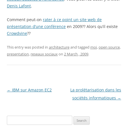
Denis Lafont
.
Comment peut-on
rater à ce point un site web de
présentation d’une conférence
en 2009?? Alors qu’il existe
Crowdvine
??
This entry was posted in
architecture
and tagged
moi
,
open source
,
presentation
,
reseaux sociaux
on
2 March , 2009
.
Post
←
IBM sur Amazon EC2
La prolétarisation dans les
navigation
sociétés informatiques
→
Search
for: