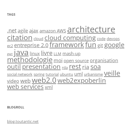
TAGS
architecture
.net
ajax
agile
amazon AWS
citation
cloud computing
cloud
code
devops
fun
framework
google
entreprise 2.0
git
ec2
java
livre
linux
mash-up
LLM
gwt
methodologie
moi
organisation
open source
rest
soa
outil
presentation
ria
rda
veille
uml
social network
spring
tutorial
ubuntu
urbanisme
web2.0
web2expoberlin
web
video
web services
xml
BLOGROLL
blog.toutantic.net