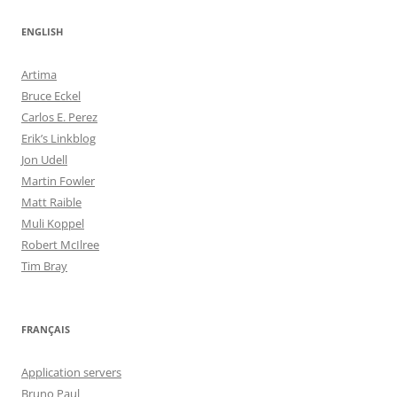
ENGLISH
Artima
Bruce Eckel
Carlos E. Perez
Erik’s Linkblog
Jon Udell
Martin Fowler
Matt Raible
Muli Koppel
Robert McIlree
Tim Bray
FRANÇAIS
Application servers
Bruno Paul