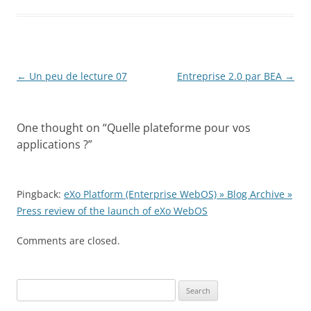
Post
←
Un peu de lecture 07
Entreprise 2.0 par BEA
→
navigation
One thought on “
Quelle plateforme pour vos
applications ?
”
Pingback:
eXo Platform (Enterprise WebOS) » Blog Archive »
Press review of the launch of eXo WebOS
Comments are closed.
Search
for: