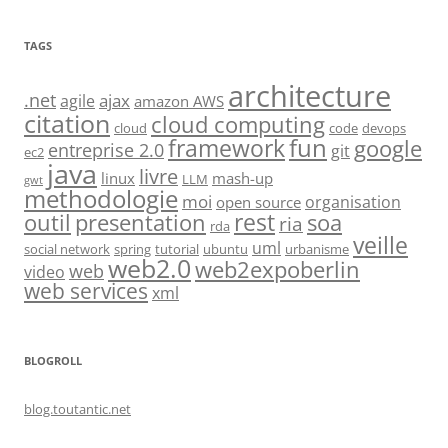
TAGS
architecture
.net
ajax
agile
amazon AWS
citation
cloud computing
cloud
code
devops
fun
framework
google
entreprise 2.0
git
ec2
java
livre
linux
mash-up
LLM
gwt
methodologie
moi
organisation
open source
rest
soa
outil
presentation
ria
rda
veille
uml
social network
spring
tutorial
ubuntu
urbanisme
web2.0
web2expoberlin
web
video
web services
xml
BLOGROLL
blog.toutantic.net