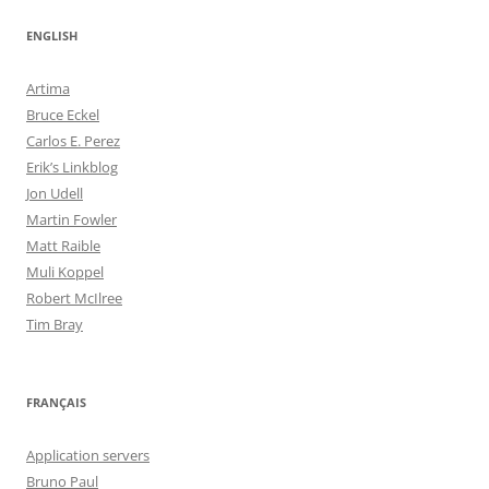
ENGLISH
Artima
Bruce Eckel
Carlos E. Perez
Erik’s Linkblog
Jon Udell
Martin Fowler
Matt Raible
Muli Koppel
Robert McIlree
Tim Bray
FRANÇAIS
Application servers
Bruno Paul