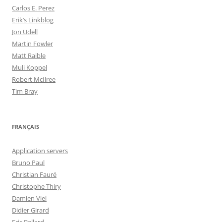
Carlos E. Perez
Erik’s Linkblog
Jon Udell
Martin Fowler
Matt Raible
Muli Koppel
Robert McIlree
Tim Bray
FRANÇAIS
Application servers
Bruno Paul
Christian Fauré
Christophe Thiry
Damien Viel
Didier Girard