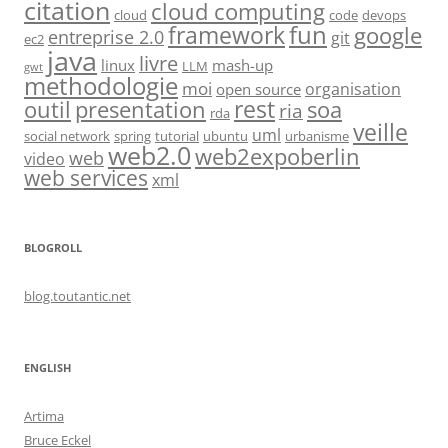
citation
cloud computing
cloud
code
devops
fun
framework
google
entreprise 2.0
git
ec2
java
livre
linux
mash-up
LLM
gwt
methodologie
moi
organisation
open source
rest
soa
outil
presentation
ria
rda
veille
uml
social network
spring
tutorial
ubuntu
urbanisme
web2.0
web2expoberlin
web
video
web services
xml
BLOGROLL
blog.toutantic.net
ENGLISH
Artima
Bruce Eckel