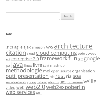
Search
for:
TAGS
architecture
.net
ajax
agile
amazon AWS
citation
cloud computing
cloud
code
devops
fun
framework
google
entreprise 2.0
git
ec2
java
livre
linux
mash-up
LLM
gwt
methodologie
moi
organisation
open source
rest
soa
outil
presentation
ria
rda
veille
uml
social network
spring
tutorial
ubuntu
urbanisme
web2.0
web2expoberlin
web
video
web services
xml