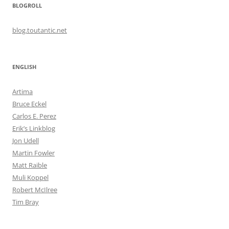
BLOGROLL
blog.toutantic.net
ENGLISH
Artima
Bruce Eckel
Carlos E. Perez
Erik’s Linkblog
Jon Udell
Martin Fowler
Matt Raible
Muli Koppel
Robert McIlree
Tim Bray