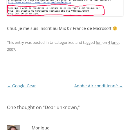
Chut, je me suis inscrit au Mix 07 France de Microsoft
This entry was posted in Uncategorized and tagged
fun
on
4 June ,
2007
.
Post
←
Google Gear
Adobe Air conditionné
→
navigation
One thought on “
Dear unknown,
”
Monique