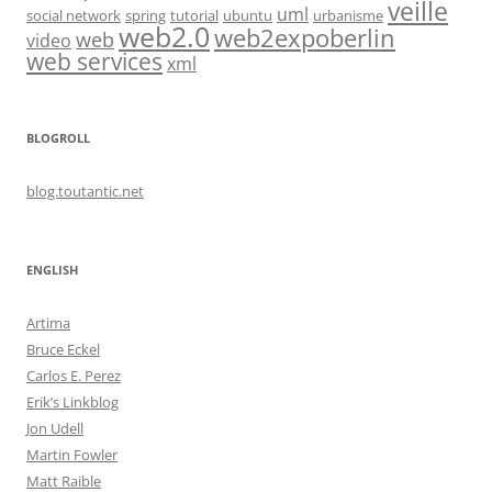
veille
uml
social network
spring
tutorial
ubuntu
urbanisme
web2.0
web2expoberlin
web
video
web services
xml
BLOGROLL
blog.toutantic.net
ENGLISH
Artima
Bruce Eckel
Carlos E. Perez
Erik’s Linkblog
Jon Udell
Martin Fowler
Matt Raible