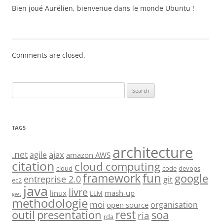
Bien joué Aurélien, bienvenue dans le monde Ubuntu !
Comments are closed.
Search
for:
TAGS
architecture
.net
ajax
agile
amazon AWS
citation
cloud computing
cloud
code
devops
fun
framework
google
entreprise 2.0
git
ec2
java
livre
linux
mash-up
LLM
gwt
methodologie
moi
organisation
open source
rest
soa
outil
presentation
ria
rda