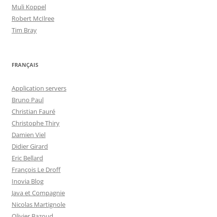
Muli Koppel
Robert McIlree
Tim Bray
FRANÇAIS
Application servers
Bruno Paul
Christian Fauré
Christophe Thiry
Damien Viel
Didier Girard
Eric Bellard
François Le Droff
Inovia Blog
Java et Compagnie
Nicolas Martignole
Olivier Bazoud