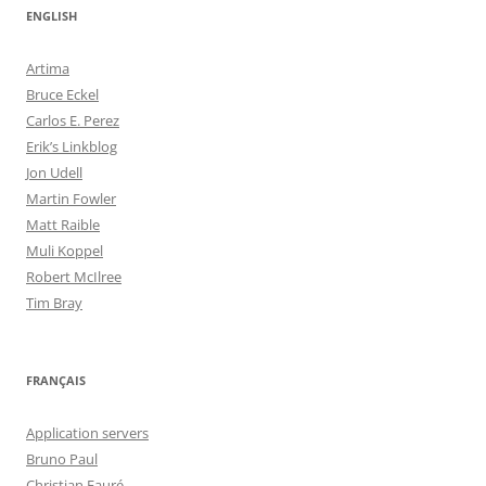
ENGLISH
Artima
Bruce Eckel
Carlos E. Perez
Erik’s Linkblog
Jon Udell
Martin Fowler
Matt Raible
Muli Koppel
Robert McIlree
Tim Bray
FRANÇAIS
Application servers
Bruno Paul
Christian Fauré