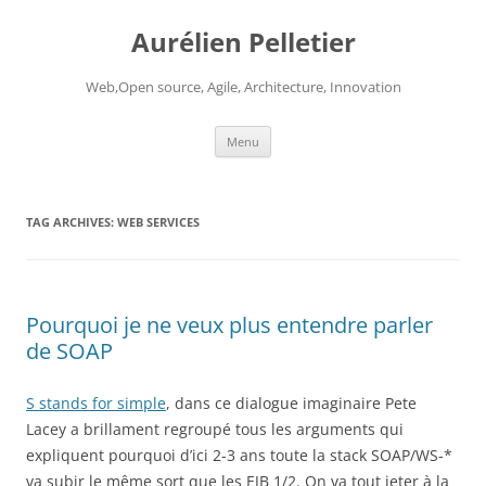
Aurélien Pelletier
Web,Open source, Agile, Architecture, Innovation
Skip
Menu
to
content
TAG ARCHIVES:
WEB SERVICES
Pourquoi je ne veux plus entendre parler
de SOAP
S stands for simple
, dans ce dialogue imaginaire Pete
Lacey a brillament regroupé tous les arguments qui
expliquent pourquoi d’ici 2-3 ans toute la stack SOAP/WS-*
va subir le même sort que les EJB 1/2. On va tout jeter à la