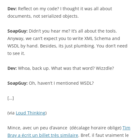
Dev:
Reflect on my code? I thought it was all about
documents, not serialized objects.
SoapGuy
:
Didn’t you hear me? It’s all about the tools.
Anyway, we can’t expect you to write XML Schema and
WSDL by hand. Besides, its just plumbing. You don’t need
to see it.
Dev:
Whoa, back up. What was that word? Wizzdle?
SoapGuy
:
Oh, haven’t I mentioned WSDL?
[…]
(via
Loud Thinking
)
Mince, avec un peu d’avance (décalage horaire oblige)
Tim
Bray a écrit un billet très similaire
. Bref, il faut vraiment le