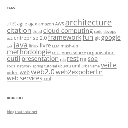
TAGS
architecture
.net
ajax
agile
amazon AWS
citation
cloud computing
cloud
code
devops
fun
framework
google
entreprise 2.0
git
ec2
java
livre
linux
mash-up
LLM
gwt
methodologie
moi
organisation
open source
rest
soa
outil
presentation
ria
rda
veille
uml
social network
spring
tutorial
ubuntu
urbanisme
web2.0
web2expoberlin
web
video
web services
xml
BLOGROLL
blog.toutantic.net