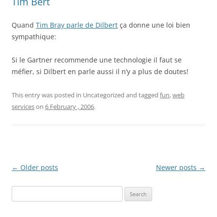
Tim Bert
Quand
Tim Bray parle de Dilbert
ça donne une loi bien
sympathique:
Si le Gartner recommende une technologie il faut se
méfier, si Dilbert en parle aussi il n’y a plus de doutes!
This entry was posted in Uncategorized and tagged
fun
,
web
services
on
6 February , 2006
.
Post
←
Older posts
Newer posts
→
navigation
Search
for: